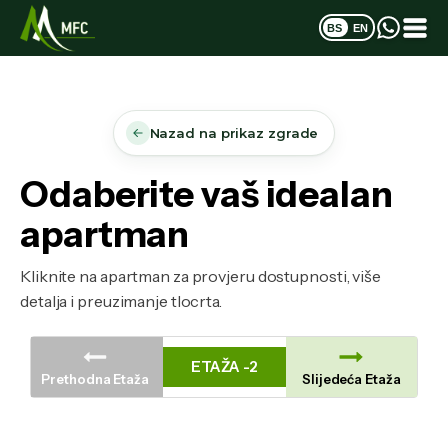
BS
EN
Nazad na prikaz zgrade
Odaberite vaš idealan
apartman
Kliknite na apartman za provjeru dostupnosti, više
detalja i preuzimanje tlocrta.
ETAŽA -2
Prethodna Etaža
Slijedeća Etaža