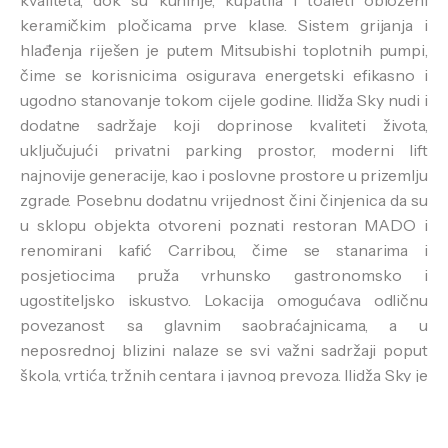
kvaliteta, dok su kuhinje, kupatila i toaleti obloženi
keramičkim pločicama prve klase. Sistem grijanja i
hlađenja riješen je putem Mitsubishi toplotnih pumpi,
čime se korisnicima osigurava energetski efikasno i
ugodno stanovanje tokom cijele godine. Ilidža Sky nudi i
dodatne sadržaje koji doprinose kvaliteti života,
uključujući privatni parking prostor, moderni lift
najnovije generacije, kao i poslovne prostore u prizemlju
zgrade. Posebnu dodatnu vrijednost čini činjenica da su
u sklopu objekta otvoreni poznati restoran MADO i
renomirani kafić Carribou, čime se stanarima i
posjetiocima pruža vrhunsko gastronomsko i
ugostiteljsko iskustvo. Lokacija omogućava odličnu
povezanost sa glavnim saobraćajnicama, a u
neposrednoj blizini nalaze se svi važni sadržaji poput
škola, vrtića, tržnih centara i javnog prevoza. Ilidža Sky je
spoj savremene arhitekture, funkcionalnosti i visokih
standarda gradnje, pružajući idealno mjesto za život i