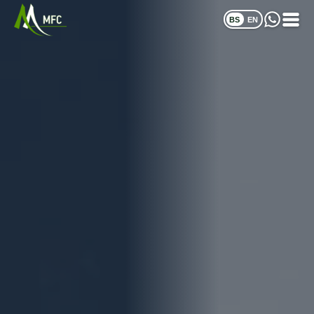
BS
EN