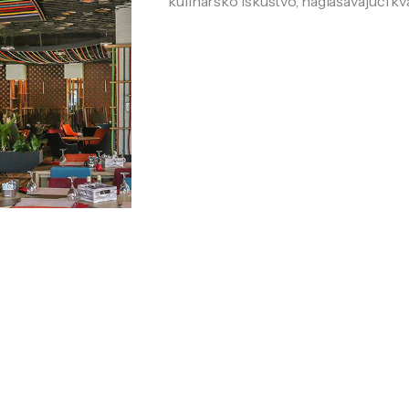
kulinarsko iskustvo, naglašavajući kva