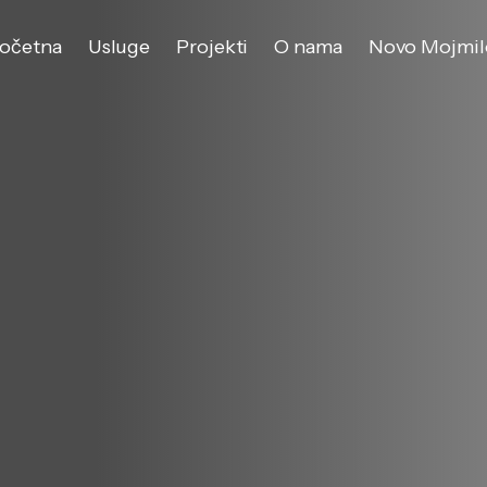
očetna
Usluge
Projekti
O nama
Novo Mojmil