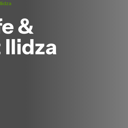
Ilidza
fe &
Ilidza