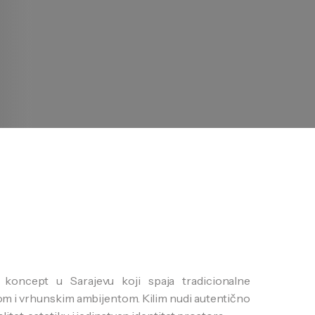
 koncept u Sarajevu koji spaja tradicionalne
m i vrhunskim ambijentom. Kilim nudi autentično