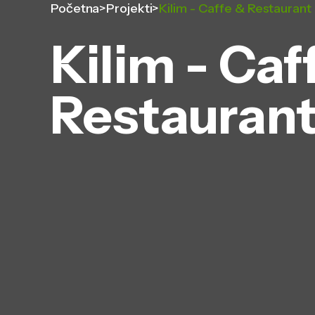
Početna
>
Projekti
>
Kilim - Caffe & Restaurant 
Kilim - Caf
Restaurant 