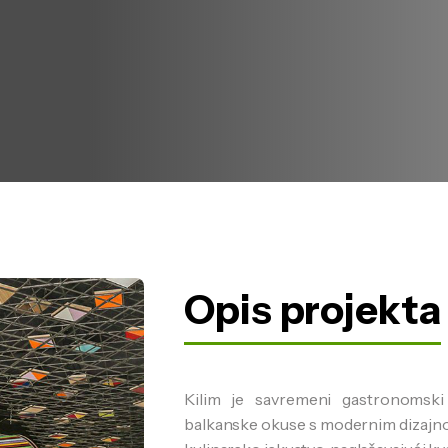
Opis projekta
Kilim je savremeni gastronomski
balkanske okuse s modernim dizajno