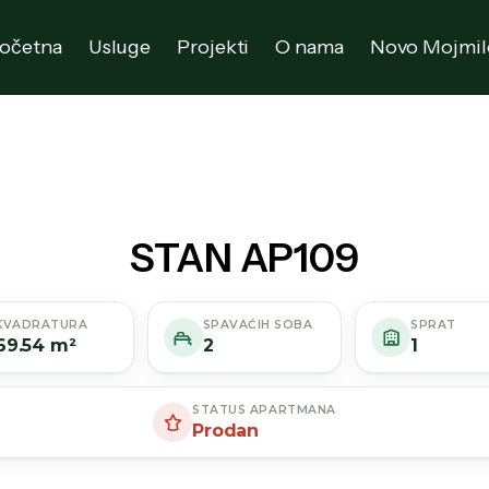
očetna
Usluge
Projekti
O nama
Novo Mojmil
STAN AP109
KVADRATURA
SPAVAĆIH SOBA
SPRAT
69.54 m²
2
1
STATUS APARTMANA
Prodan