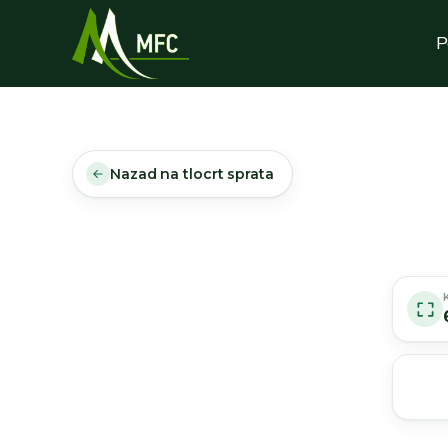
P
Nazad na tlocrt sprata