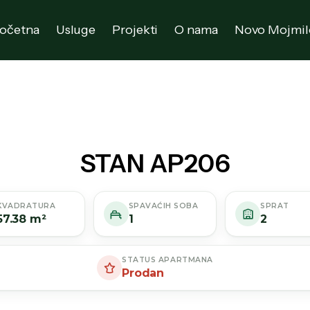
očetna
Usluge
Projekti
O nama
Novo Mojmil
STAN AP206
KVADRATURA
SPAVAĆIH SOBA
SPRAT
57.38 m²
1
2
STATUS APARTMANA
Prodan