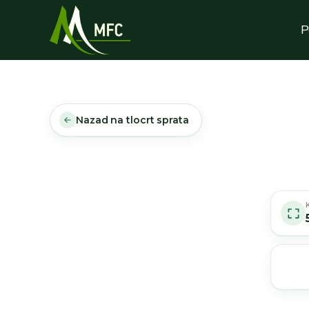
P
Nazad na tlocrt sprata