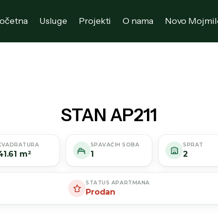
očetna
Usluge
Projekti
O nama
Novo Mojmil
STAN AP211
KVADRATURA
SPAVAĆIH SOBA
SPRAT
41.61 m²
1
2
STATUS APARTMANA
Prodan