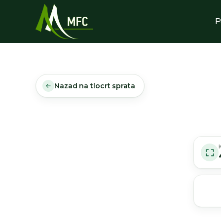
P
Nazad na tlocrt sprata