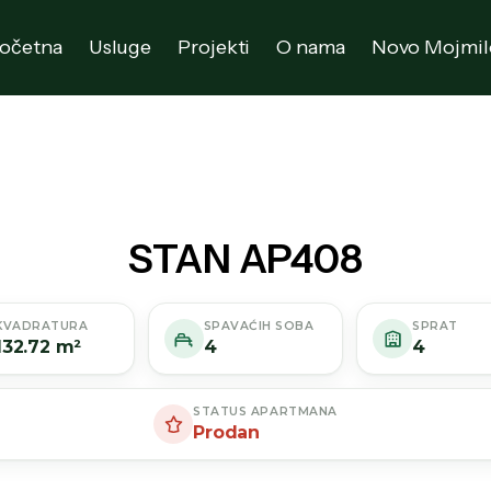
očetna
Usluge
Projekti
O nama
Novo Mojmil
STAN AP408
KVADRATURA
SPAVAĆIH SOBA
SPRAT
132.72 m²
4
4
STATUS APARTMANA
Prodan