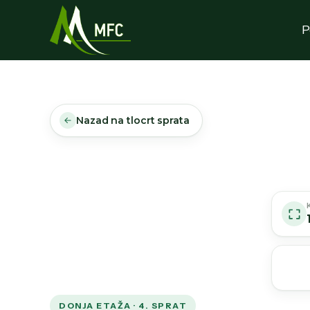
P
Nazad na tlocrt sprata
DONJA ETAŽA · 4. SPRAT