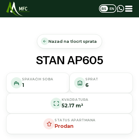
BS
EN
Nazad na tlocrt sprata
STAN AP605
SPAVAĆIH SOBA
SPRAT
1
6
KVADRATURA
52.17 m²
STATUS APARTMANA
Prodan