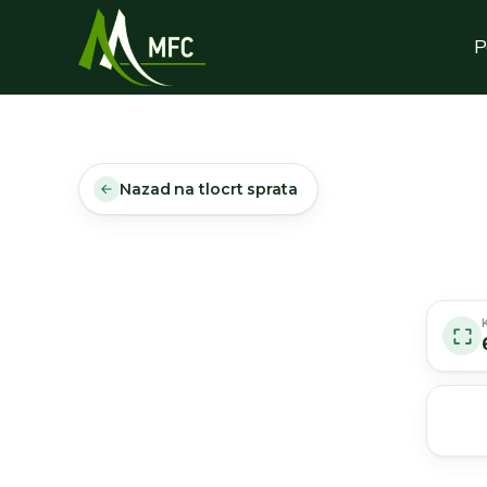
P
Nazad na tlocrt sprata