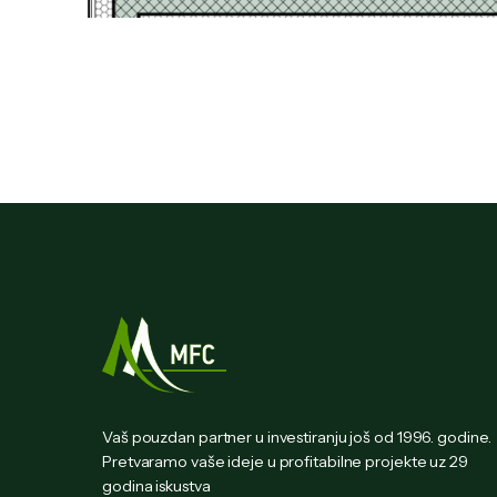
Vaš pouzdan partner u investiranju još od 1996. godine.
Pretvaramo vaše ideje u profitabilne projekte uz 29
godina iskustva