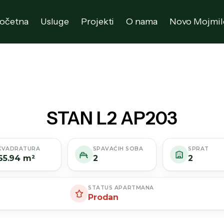
očetna
Usluge
Projekti
O nama
Novo Mojmil
STAN L2 AP203
KVADRATURA
SPAVAĆIH SOBA
SPRAT
65.94 m²
2
2
STATUS APARTMANA
Prodan