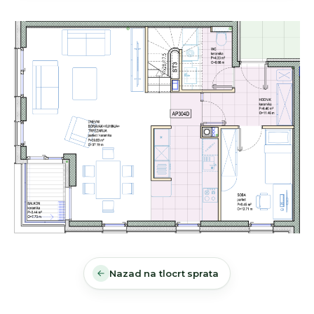
Nazad na tlocrt sprata