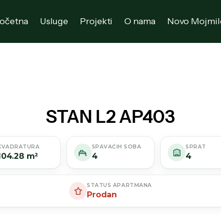
očetna
Usluge
Projekti
O nama
Novo Mojmil
STAN L2 AP403
KVADRATURA
SPAVAĆIH SOBA
SPRAT
104.28 m²
4
4
STATUS APARTMANA
Prodan