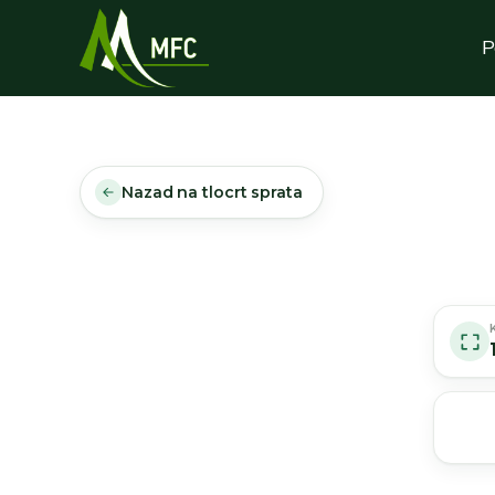
P
Nazad na tlocrt sprata