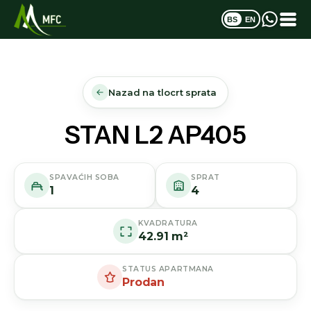
BS
EN
Nazad na tlocrt sprata
STAN L2 AP405
SPAVAĆIH SOBA
SPRAT
1
4
KVADRATURA
42.91 m²
STATUS APARTMANA
Prodan