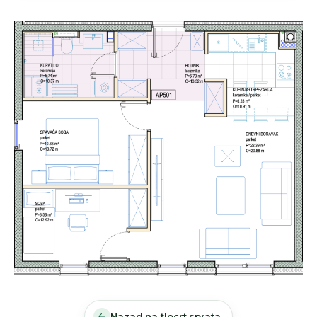
Nazad na tlocrt sprata