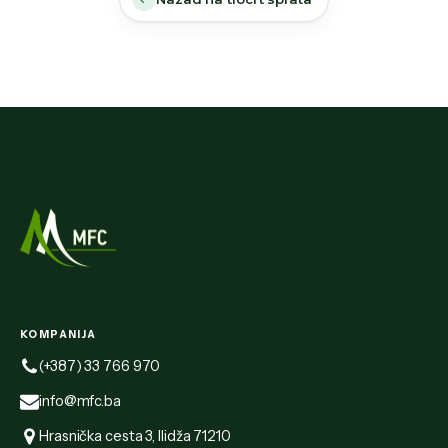
KOMPANIJA
(+387) 33 766 970
info@mfc.ba
Hrasnička cesta 3, Ilidža 71210