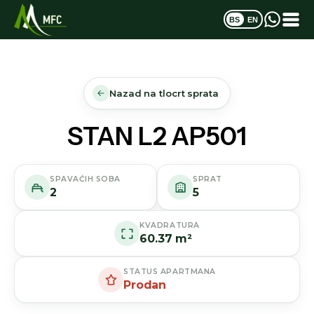
BS
EN
Nazad na tlocrt sprata
STAN L2 AP501
SPAVAĆIH SOBA
SPRAT
2
5
KVADRATURA
60.37 m²
STATUS APARTMANA
Prodan